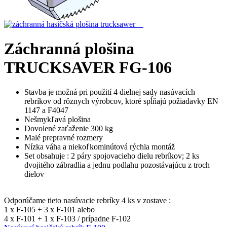
Záchranná plošina
TRUCKSAVER FG-106
Stavba je možná pri použití 4 dielnej sady nasúvacích
rebríkov od rôznych výrobcov, ktoré spĺňajú požiadavky EN
1147 a F4047
Nešmykľavá plošina
Dovolené zaťaženie 300 kg
Malé prepravné rozmery
Nízka váha a niekoľkominútová rýchla montáž
Set obsahuje : 2 páry spojovacieho dielu rebríkov; 2 ks
dvojitého zábradlia a jednu podlahu pozostávajúcu z troch
dielov
Odporúčame tieto nasúvacie rebríky 4 ks v zostave :
1 x F-105 + 3 x F-101 alebo
4 x F-101 + 1 x F-103 / prípadne F-102