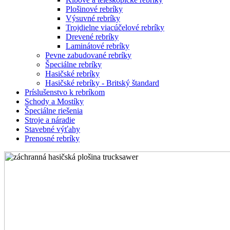
Plošinové rebríky
Výsuvné rebríky
Trojdielne viacúčelové rebríky
Drevené rebríky
Laminátové rebríky
Pevne zabudované rebríky
Špeciálne rebríky
Hasičské rebríky
Hasičské rebríky - Britský štandard
Príslušenstvo k rebríkom
Schody a Mostíky
Špeciálne riešenia
Stroje a náradie
Stavebné výťahy
Prenosné rebríky