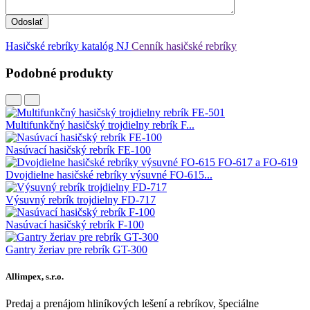
Odoslať
Hasičské rebríky katalóg NJ
Cenník hasičské rebríky
Podobné produkty
Multifunkčný hasičský trojdielny rebrík F...
Nasúvací hasičský rebrík FE-100
Dvojdielne hasičské rebríky výsuvné FO-615...
Výsuvný rebrík trojdielny FD-717
Nasúvací hasičský rebrík F-100
Gantry žeriav pre rebrík GT-300
Allimpex, s.r.o.
Predaj a prenájom hliníkových lešení a rebríkov, špeciálne