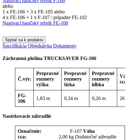
Nasúvací hasičský rebrík F-100
alebo
1 x FE-106 + 3 x FE-105 alebo
4 x FE-106 + 1 x F-107 / prípadne FE-102
Nasúvací hasičský rebrík FE-100
Spýtať sa k produktu
Špecifikácia
Objednávka
Dokumenty
Záchranná plošina TRUCKSAVER FG-106
Prepravné
Prepravné
Prepravné
Váha
Č
.v
ý
r.
rozmery
rozmery
rozmery
cca
výška
šírka
hĺbka
FG-
1,83 m
0,34 m
0,26 m
26 kg
106
Nastrkovacie zábradlie
Označenie:
F-107
Váha
cca:
2,00 kg
Dodatočné zábradlie