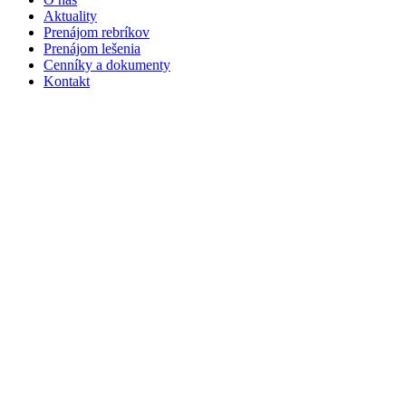
Aktuality
Prenájom rebríkov
Prenájom lešenia
Cenníky a dokumenty
Kontakt