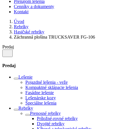
Prenájom lešenia
Cenníky a dokumenty
Kontakt
Úvod
Rebríky
Hasičské rebríky
Záchranná plošina TRUCKSAVER FG-106
Predaj
Predaj
Lešenie
Pojazdné lešenia - veže
Kompaktné sklápacie lešenia
Fasádne lešenie
Lešenárske kozy
Špeciálne lešenia
Rebríky
Prenosné rebríky
Príložné-rovné rebríky
Dvojité rebríky
Kĺbové a teleskopické rebríky