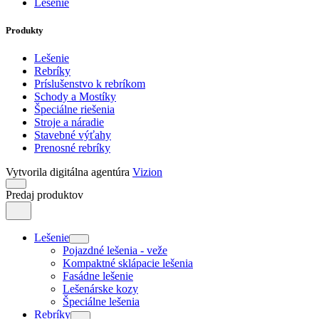
Lešenie
Produkty
Lešenie
Rebríky
Príslušenstvo k rebríkom
Schody a Mostíky
Špeciálne riešenia
Stroje a náradie
Stavebné výťahy
Prenosné rebríky
Vytvorila digitálna agentúra
Vizion
Predaj produktov
Lešenie
Pojazdné lešenia - veže
Kompaktné sklápacie lešenia
Fasádne lešenie
Lešenárske kozy
Špeciálne lešenia
Rebríky