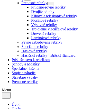
Prenosné rebríky
Príložné-rovné rebríky
Dvojité rebríky
Kĺbové a teleskopické rebríky
Plošinové rebríky
Výsuvné rebríky
Trojdielne viacúčelové rebríky
Drevené rebríky
Laminátové rebríky
Pevne zabudované rebríky
Špeciálne rebríky
Hasičské rebríky
Hasičské rebríky - Britský štandard
Príslušenstvo k rebríkom
Schody a Mostíky
Špeciálne riešenia
Stroje a náradie
Stavebné výťahy
Prenosné rebríky
Menu
Úvod
O nás