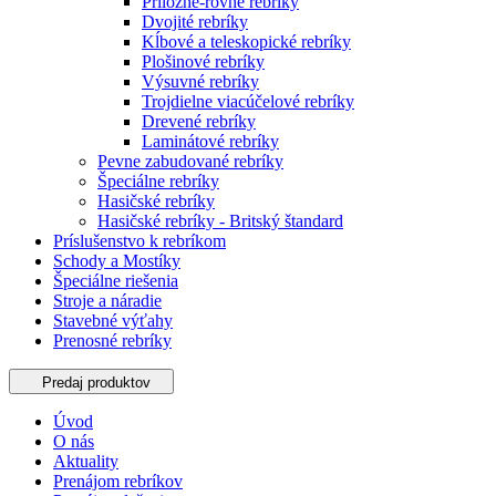
Príložné-rovné rebríky
Dvojité rebríky
Kĺbové a teleskopické rebríky
Plošinové rebríky
Výsuvné rebríky
Trojdielne viacúčelové rebríky
Drevené rebríky
Laminátové rebríky
Pevne zabudované rebríky
Špeciálne rebríky
Hasičské rebríky
Hasičské rebríky - Britský štandard
Príslušenstvo k rebríkom
Schody a Mostíky
Špeciálne riešenia
Stroje a náradie
Stavebné výťahy
Prenosné rebríky
Predaj produktov
Úvod
O nás
Aktuality
Prenájom rebríkov