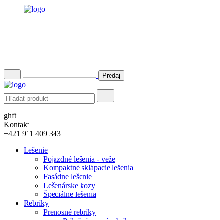
Predaj
ghft
Kontakt
+421 911 409 343
Lešenie
Pojazdné lešenia - veže
Kompaktné sklápacie lešenia
Fasádne lešenie
Lešenárske kozy
Špeciálne lešenia
Rebríky
Prenosné rebríky