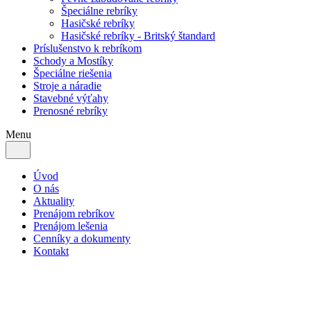
Špeciálne rebríky
Hasičské rebríky
Hasičské rebríky - Britský štandard
Príslušenstvo k rebríkom
Schody a Mostíky
Špeciálne riešenia
Stroje a náradie
Stavebné výťahy
Prenosné rebríky
Menu
Úvod
O nás
Aktuality
Prenájom rebríkov
Prenájom lešenia
Cenníky a dokumenty
Kontakt