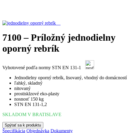
7100 – Príložný jednodielny
oporný rebrík
Vyhotovené podľa normy STN EN 131-1
Jednodielny oporný rebrík, lisovaný, vhodný do domácností
ľahký, skladný
nitovaný
prostisklzové eko-plasty
nosnosť 150 kg
STN EN 131-1,2
SKLADOM V BRATISLAVE
Spýtať sa k produktu
Špecifikácia
Objednávka
Dokumenty