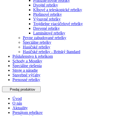
Príložné-rovné rebríky
Dvojité rebríky
Kĺbové a teleskopické rebríky
Plošinové rebríky
Výsuvné rebríky
Trojdielne viacúčelové rebríky
Drevené rebríky
Laminátové rebríky
Pevne zabudované rebríky
Špeciálne rebríky
Hasičské rebríky
Hasičské rebríky - Britský štandard
Príslušenstvo k rebríkom
Schody a Mostíky
Špeciálne riešenia
Stroje a náradie
Stavebné výťahy
Prenosné rebríky
Predaj produktov
Úvod
O nás
Aktuality
Prenájom rebríkov