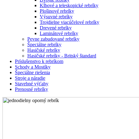
Kĺbové a teleskopické rebríky
Plošinové rebríky
Výsuvné rebríky
Trojdielne viacúčelové rebríky
Drevené rebríky
Laminátové rebríky
Pevne zabudované rebríky
Špeciálne rebríky
Hasičské rebríky
Hasičské rebríky - Britský štandard
Príslušenstvo k rebríkom
Schody a Mostíky
Špeciálne riešenia
Stroje a náradie
Stavebné výťahy
Prenosné rebríky