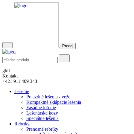
Predaj
ghft
Kontakt
+421 911 409 343
Lešenie
Pojazdné lešenia - veže
Kompaktné sklápacie lešenia
Fasádne lešenie
Lešenárske kozy
Špeciálne lešenia
Rebríky
Prenosné rebríky