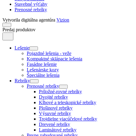
Stavebné výťahy
Prenosné rebríky
Vytvorila digitálna agentúra
Vizion
Predaj produktov
Lešenie
Pojazdné lešenia - veže
Kompaktné sklápacie lešenia
Fasádne lešenie
Lešenárske kozy
Špeciálne lešenia
Rebríky
Prenosné rebríky
Príložné-rovné rebríky
Dvojité rebríky
Kĺbové a teleskopické rebríky
Plošinové rebríky
Výsuvné rebríky
Trojdielne viacúčelové rebríky
Drevené rebríky
Laminátové rebríky
Pevne zabudované rebríky