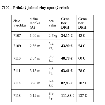
7100 – Príložný jednodielny oporný rebrík
dĺžka
Cena
Cena
číslo
cca
rebríka
bez
bez
výrobku
váha
(A)
DPH
DPH
7107
1,99 m
2,7kg
34,15 €
42 €
3,4
7109
2,56 m
43,90 €
54 €
kg
3,8
7110
2,84 m
48,78 €
60 €
kg
4,3
7111
3,13 m
63,41 €
78 €
kg
6,4
7114
3,98 m
82,93 €
102 €
kg
8,9
7118
5,12 m
111,38 €
137 €
kg