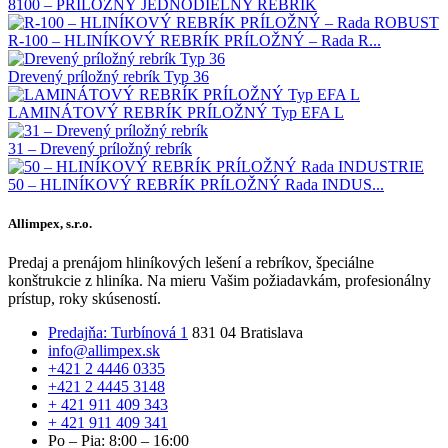
8100 – PRÍLOŽNÝ JEDNODIELNY REBRÍK
R-100 – HLINÍKOVÝ REBRÍK PRÍLOŽNÝ – Rada R...
Drevený príložný rebrík Typ 36
LAMINÁTOVÝ REBRÍK PRÍLOŽNÝ Typ EFA L
31 – Drevený príložný rebrík
50 – HLINÍKOVÝ REBRÍK PRÍLOŽNÝ Rada INDUS...
Allimpex, s.r.o.
Predaj a prenájom hliníkových lešení a rebríkov, špeciálne
konštrukcie z hliníka. Na mieru Vašim požiadavkám, profesionálny
prístup, roky skúseností.
Predajňa: Turbínová 1
831 04 Bratislava
info@allimpex.sk
+421 2 4446 0335
+421 2 4445 3148
+ 421 911 409 343
+ 421 911 409 341
Po – Pia: 8:00 – 16:00