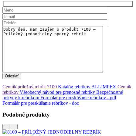
Odoslať
Cenník príložný rebrík 7100
Katalóg rebríkov ALLIMPEX
Cenník
rebríkov
Všeobecný návod pre prenosné rebríky
Bezpečnostné
pokyny k rebríkom
Formálár pre preskúšanie rebríkov - pdf
Formálár pre preskúšanie rebríkov - doc
Podobné produkty