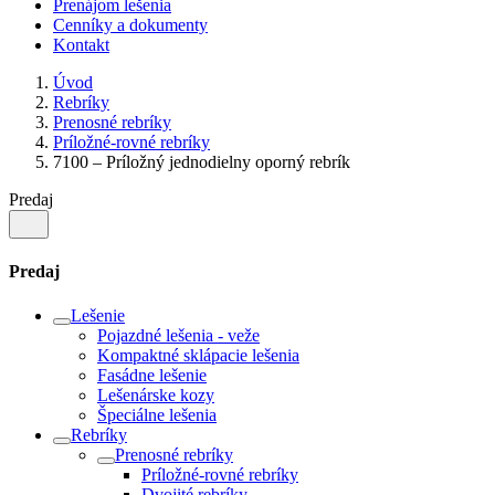
Prenájom lešenia
Cenníky a dokumenty
Kontakt
Úvod
Rebríky
Prenosné rebríky
Príložné-rovné rebríky
7100 – Príložný jednodielny oporný rebrík
Predaj
Predaj
Lešenie
Pojazdné lešenia - veže
Kompaktné sklápacie lešenia
Fasádne lešenie
Lešenárske kozy
Špeciálne lešenia
Rebríky
Prenosné rebríky
Príložné-rovné rebríky
Dvojité rebríky