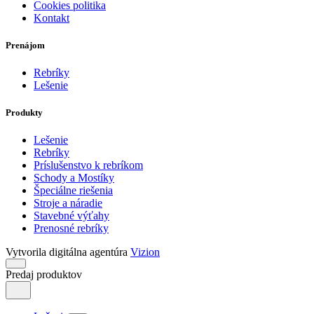
Cookies politika
Kontakt
Prenájom
Rebríky
Lešenie
Produkty
Lešenie
Rebríky
Príslušenstvo k rebríkom
Schody a Mostíky
Špeciálne riešenia
Stroje a náradie
Stavebné výťahy
Prenosné rebríky
Vytvorila digitálna agentúra
Vizion
Predaj produktov