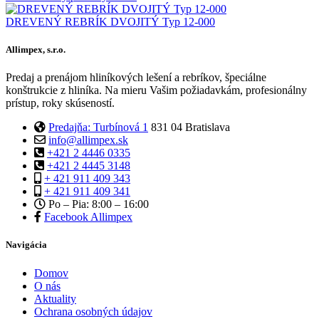
DREVENÝ REBRÍK DVOJITÝ Typ 12-000
Allimpex, s.r.o.
Predaj a prenájom hliníkových lešení a rebríkov, špeciálne
konštrukcie z hliníka. Na mieru Vašim požiadavkám, profesionálny
prístup, roky skúseností.
Predajňa: Turbínová 1
831 04 Bratislava
info@allimpex.sk
+421 2 4446 0335
+421 2 4445 3148
+ 421 911 409 343
+ 421 911 409 341
Po – Pia: 8:00 – 16:00
Facebook Allimpex
Navigácia
Domov
O nás
Aktuality
Ochrana osobných údajov