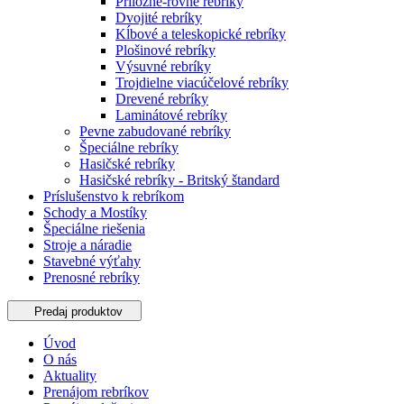
Príložné-rovné rebríky
Dvojité rebríky
Kĺbové a teleskopické rebríky
Plošinové rebríky
Výsuvné rebríky
Trojdielne viacúčelové rebríky
Drevené rebríky
Laminátové rebríky
Pevne zabudované rebríky
Špeciálne rebríky
Hasičské rebríky
Hasičské rebríky - Britský štandard
Príslušenstvo k rebríkom
Schody a Mostíky
Špeciálne riešenia
Stroje a náradie
Stavebné výťahy
Prenosné rebríky
Predaj produktov
Úvod
O nás
Aktuality
Prenájom rebríkov