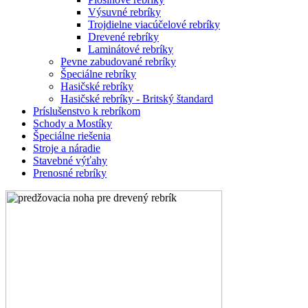
Výsuvné rebríky
Trojdielne viacúčelové rebríky
Drevené rebríky
Laminátové rebríky
Pevne zabudované rebríky
Špeciálne rebríky
Hasičské rebríky
Hasičské rebríky - Britský štandard
Príslušenstvo k rebríkom
Schody a Mostíky
Špeciálne riešenia
Stroje a náradie
Stavebné výťahy
Prenosné rebríky