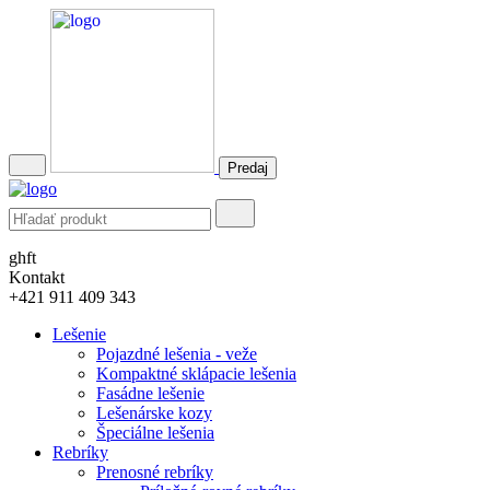
Predaj
ghft
Kontakt
+421 911 409 343
Lešenie
Pojazdné lešenia - veže
Kompaktné sklápacie lešenia
Fasádne lešenie
Lešenárske kozy
Špeciálne lešenia
Rebríky
Prenosné rebríky