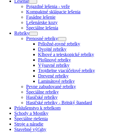
Lešenie
Pojazdné lešenia - veže
Kompaktné sklápacie lešenia
Fasádne lešenie
Lešenárske kozy
Špeciálne lešenia
Rebríky
Prenosné rebríky
Príložné-rovné rebríky
Dvojité rebríky
Kĺbové a teleskopické rebríky
Plošinové rebríky
Výsuvné rebríky
Trojdielne viacúčelové rebríky
Drevené rebríky
Laminátové rebríky
Pevne zabudované rebríky
Špeciálne rebríky
Hasičské rebríky
Hasičské rebríky - Britský štandard
Príslušenstvo k rebríkom
Schody a Mostíky
Špeciálne riešenia
Stroje a náradie
Stavebné výťahy