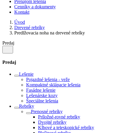
Prenájom lešenia
Cenníky a dokumenty
Kontakt
Úvod
Drevené rebríky
Predlžovacia noha na drevené rebríky
Predaj
Predaj
Lešenie
Pojazdné lešenia - veže
Kompaktné sklápacie lešenia
Fasádne lešenie
Lešenárske kozy
Špeciálne lešenia
Rebríky
Prenosné rebríky
Príložné-rovné rebríky
Dvojité rebríky
Kĺbové a teleskopické rebríky
Plošinové rebríky