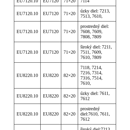
EU7120.10
EU7120
71×20
7114
úzky diel: 7213,
EU7120.10
EU7120
71×20
7513, 7610,
prostredný diel:
EU7120.10
EU7120
71×20
7608, 7609,
7808, 7809
široký diel: 7211,
EU7120.10
EU7120
71×20
7511, 7609,
7610, 7809
7118, 7214,
7216, 7314,
EU8220.10
EU8220
82×20
7316, 7514,
7610,
úzky diel: 7611,
EU8220.10
EU8220
82×20
7612
prostredný
EU8220.10
EU8220
82×20
diel:7610, 7611,
7612
široký diel:7213,