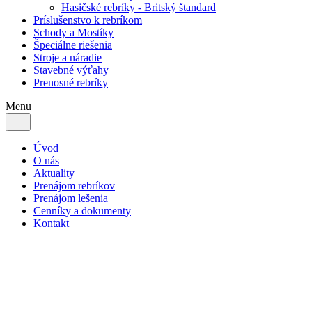
Hasičské rebríky - Britský štandard
Príslušenstvo k rebríkom
Schody a Mostíky
Špeciálne riešenia
Stroje a náradie
Stavebné výťahy
Prenosné rebríky
Menu
Úvod
O nás
Aktuality
Prenájom rebríkov
Prenájom lešenia
Cenníky a dokumenty
Kontakt