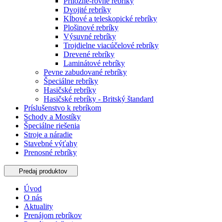
Príložné-rovné rebríky
Dvojité rebríky
Kĺbové a teleskopické rebríky
Plošinové rebríky
Výsuvné rebríky
Trojdielne viacúčelové rebríky
Drevené rebríky
Laminátové rebríky
Pevne zabudované rebríky
Špeciálne rebríky
Hasičské rebríky
Hasičské rebríky - Britský štandard
Príslušenstvo k rebríkom
Schody a Mostíky
Špeciálne riešenia
Stroje a náradie
Stavebné výťahy
Prenosné rebríky
Predaj produktov
Úvod
O nás
Aktuality
Prenájom rebríkov