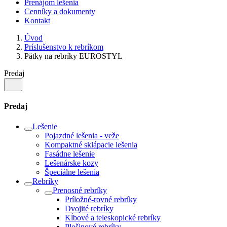
Prenájom lešenia
Cenníky a dokumenty
Kontakt
Úvod
Príslušenstvo k rebríkom
Pätky na rebríky EUROSTYL
Predaj
Predaj
Lešenie
Pojazdné lešenia - veže
Kompaktné sklápacie lešenia
Fasádne lešenie
Lešenárske kozy
Špeciálne lešenia
Rebríky
Prenosné rebríky
Príložné-rovné rebríky
Dvojité rebríky
Kĺbové a teleskopické rebríky
Plošinové rebríky