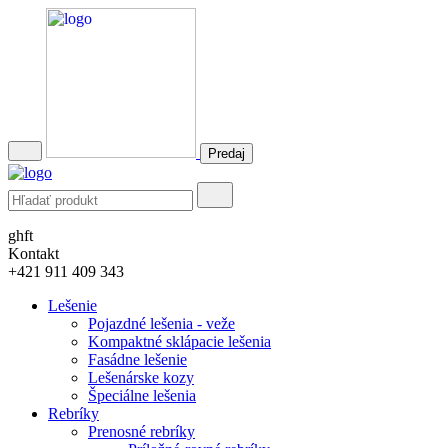
Predaj
ghft
Kontakt
+421 911 409 343
Lešenie
Pojazdné lešenia - veže
Kompaktné sklápacie lešenia
Fasádne lešenie
Lešenárske kozy
Špeciálne lešenia
Rebríky
Prenosné rebríky