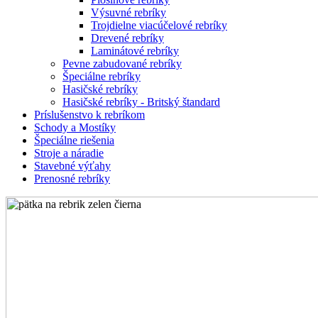
Výsuvné rebríky
Trojdielne viacúčelové rebríky
Drevené rebríky
Laminátové rebríky
Pevne zabudované rebríky
Špeciálne rebríky
Hasičské rebríky
Hasičské rebríky - Britský štandard
Príslušenstvo k rebríkom
Schody a Mostíky
Špeciálne riešenia
Stroje a náradie
Stavebné výťahy
Prenosné rebríky