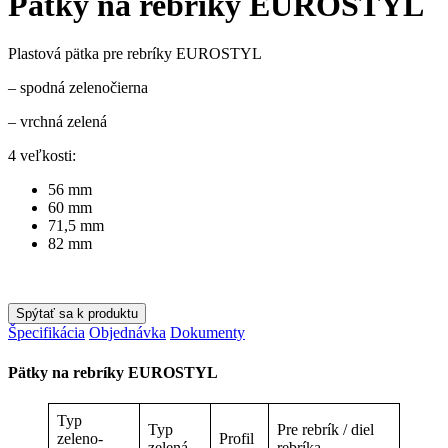
Pätky na rebríky EUROSTYL
Plastová pätka pre rebríky EUROSTYL
– spodná zelenočierna
– vrchná zelená
4 veľkosti:
56 mm
60 mm
71,5 mm
82 mm
Spýtať sa k produktu
Špecifikácia
Objednávka
Dokumenty
Pätky na rebríky EUROSTYL
Typ
Typ
Pre rebrík / diel
zeleno-
Profil
zelená
rebríka