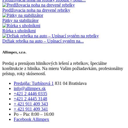
Predlžovacia noha na drevené rebríky
Pätky na stabilizátor
Rúrka s uholníkmi
Držiak rebríka na auto – Upínací systém na...
Allimpex, s.r.o.
Predaj a prenájom hliníkových lešení a rebríkov, špeciálne
konštrukcie z hliníka. Na mieru Vašim požiadavkám, profesionálny
prístup, roky skúseností.
Predajňa: Turbínová 1
831 04 Bratislava
info@allimpex.sk
+421 2 4446 0335
+421 2 4445 3148
+ 421 911 409 343
+ 421 911 409 341
Po – Pia: 8:00 – 16:00
Facebook Allimpex