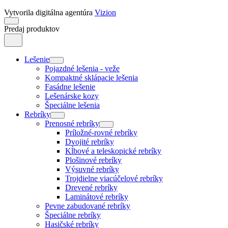
Vytvorila digitálna agentúra
Vizion
Predaj produktov
Lešenie
Pojazdné lešenia - veže
Kompaktné sklápacie lešenia
Fasádne lešenie
Lešenárske kozy
Špeciálne lešenia
Rebríky
Prenosné rebríky
Príložné-rovné rebríky
Dvojité rebríky
Kĺbové a teleskopické rebríky
Plošinové rebríky
Výsuvné rebríky
Trojdielne viacúčelové rebríky
Drevené rebríky
Laminátové rebríky
Pevne zabudované rebríky
Špeciálne rebríky
Hasičské rebríky