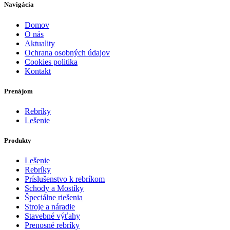
Navigácia
Domov
O nás
Aktuality
Ochrana osobných údajov
Cookies politika
Kontakt
Prenájom
Rebríky
Lešenie
Produkty
Lešenie
Rebríky
Príslušenstvo k rebríkom
Schody a Mostíky
Špeciálne riešenia
Stroje a náradie
Stavebné výťahy
Prenosné rebríky